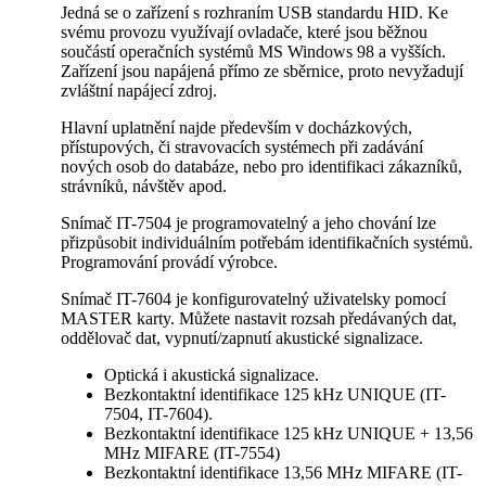
Jedná se o zařízení s rozhraním USB standardu HID. Ke
svému provozu využívají ovladače, které jsou běžnou
součástí operačních systémů MS Windows 98 a vyšších.
Zařízení jsou napájená přímo ze sběrnice, proto nevyžadují
zvláštní napájecí zdroj.
Hlavní uplatnění najde především v docházkových,
přístupových, či stravovacích systémech při zadávání
nových osob do databáze, nebo pro identifikaci zákazníků,
strávníků, návštěv apod.
Snímač IT-7504 je programovatelný a jeho chování lze
přizpůsobit individuálním potřebám identifikačních systémů.
Programování provádí výrobce.
Snímač IT-7604 je konfigurovatelný uživatelsky pomocí
MASTER karty. Můžete nastavit rozsah předávaných dat,
oddělovač dat, vypnutí/zapnutí akustické signalizace.
Optická i akustická signalizace.
Bezkontaktní identifikace 125 kHz UNIQUE (IT-
7504, IT-7604).
Bezkontaktní identifikace
125 kHz UNIQUE + 13,56
MHz MIFARE (IT-7554)
Bezkontaktní identifikace 13,56 MHz
MIFARE
(IT-