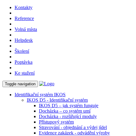
Kontakty
Reference
Volná místa
Helpdesk
Školení
Poptávka
Ke stažení
Toggle navigation
Identifikační systém IKOS
IKOS D5 - Identifikační systém
IKOS D5 – jak systém funguje
Docházka – co systém umí
Docházka - rozšiřující moduly
Přístupový systém
Stravování - objednání a výdej jídel
Evidence zakázek - odvádění výroby