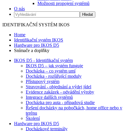
Možnosti propojení systémů
O nás
IDENTIFIKAČNÍ SYSTÉM IKOS
Home
Identifikační systém IKOS
Hardware pro IKOS D5
Snímače a doplňky
IKOS D5 - Identifikační systém
IKOS D5 – jak systém funguje
Docházka – co systém umí
Docházka - rozšiřující moduly
Přístupový systém
Stravování - objednání a výdej jídel
Evidence zakázek - odvádění výroby
Integrace dalších systémů
Docházka pro auta - případová studie
Řešení docházky na pobočkách, home office nebo v
terénu
Školení
Hardware pro IKOS D5
Docházkové terminály