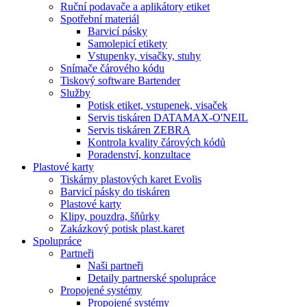
Ruční podavače a aplikátory etiket
Spotřební materiál
Barvicí pásky
Samolepicí etikety
Vstupenky, visačky, stuhy
Snímače čárového kódu
Tiskový software Bartender
Služby
Potisk etiket, vstupenek, visaček
Servis tiskáren DATAMAX-O'NEIL
Servis tiskáren ZEBRA
Kontrola kvality čárových kódů
Poradenství, konzultace
Plastové karty
Tiskárny plastových karet Evolis
Barvicí pásky do tiskáren
Plastové karty
Klipy, pouzdra, šňůrky
Zakázkový potisk plast.karet
Spolupráce
Partneři
Naši partneři
Detaily partnerské spolupráce
Propojené systémy
Propojené systémy