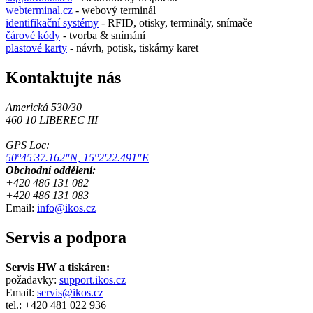
webterminal.cz
- webový terminál
identifikační systémy
- RFID, otisky, terminály, snímače
čárové kódy
- tvorba & snímání
plastové karty
- návrh, potisk, tiskárny karet
Kontaktujte nás
Americká 530/30
460 10 LIBEREC III
GPS Loc:
50°45'37.162"N, 15°2'22.491"E
Obchodní oddělení:
+420 486 131 082
+420 486 131 083
Email:
info@ikos.cz
Servis a podpora
Servis HW a tiskáren:
požadavky:
support.ikos.cz
Email:
servis@ikos.cz
tel.: +420 481 022 936