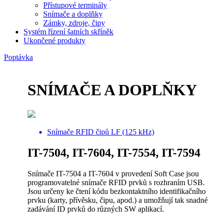
Přístupové terminály
Snímače a doplňky
Zámky, zdroje, čipy
Systém řízení šatních skříněk
Ukončené produkty
Poptávka
SNÍMAČE A DOPLŇKY
Snímače RFID čipů LF (125 kHz)
IT-7504, IT-7604, IT-7554, IT-7594
Snímače IT-7504 a IT-7604 v provedení Soft Case jsou
programovatelné snímače RFID prvků s rozhraním USB.
Jsou určeny ke čtení kódu bezkontaktního identifikačního
prvku (karty, přívěsku, čipu, apod.) a umožňují tak snadné
zadávání ID prvků do různých SW aplikací.