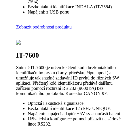
7594).
Bezkontaktní identifikace INDALA (IT-7584).
Napájení: z USB portu.
Zobrazit podrobnosti produktu
IT-7600
Snímač IT-7600 je určen ke čtení kódu bezkontaktního
identifikačního prvku (karty, přívěsku, čipu, apod.) a
umožňuje tak snadné zadávání ID prvků do různých SW
aplikací. Přečtený kód identifikátoru předává dalšímu
zařízení pomocí rozhraní RS-232 (9600 b/s) bez
komunikačního protokolu. Konektor CANON 9F.
Optická i akustická signalizace.
Bezkontaktní identifikace 125 kHz UNIQUE.
Napájení: napájecí adaptér +5V ss - součástí balení
Uživatelská konfigurace pomocí příkazů na sériové
lince RS232.