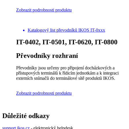
Zobrazit podrobnosti produktu
Katalogový list převodníků IKOS IT-0xxx
IT-0402, IT-0501, IT-0620, IT-0800
Převodníky rozhraní
Převodníky jsou určeny pro připojení docházkových a
přístupových terminálů k řídicím jednotkám a k integraci
externích snímačů do terminálové sítě produktů IKOS.
Zobrazit podrobnosti produktu
Důležité odkazy
support.ikos.cz
- elektronický helpdesk