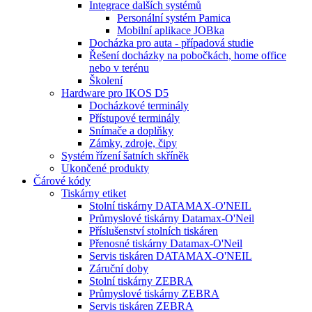
Integrace dalších systémů
Personální systém Pamica
Mobilní aplikace JOBka
Docházka pro auta - případová studie
Řešení docházky na pobočkách, home office
nebo v terénu
Školení
Hardware pro IKOS D5
Docházkové terminály
Přístupové terminály
Snímače a doplňky
Zámky, zdroje, čipy
Systém řízení šatních skříněk
Ukončené produkty
Čárové kódy
Tiskárny etiket
Stolní tiskárny DATAMAX-O'NEIL
Průmyslové tiskárny Datamax-O'Neil
Příslušenství stolních tiskáren
Přenosné tiskárny Datamax-O'Neil
Servis tiskáren DATAMAX-O'NEIL
Záruční doby
Stolní tiskárny ZEBRA
Průmyslové tiskárny ZEBRA
Servis tiskáren ZEBRA