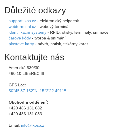
Důležité odkazy
support.ikos.cz
- elektronický helpdesk
webterminal.cz
- webový terminál
identifikační systémy
- RFID, otisky, terminály, snímače
čárové kódy
- tvorba & snímání
plastové karty
- návrh, potisk, tiskárny karet
Kontaktujte nás
Americká 530/30
460 10 LIBEREC III
GPS Loc:
50°45'37.162"N, 15°2'22.491"E
Obchodní oddělení:
+420 486 131 082
+420 486 131 083
Email:
info@ikos.cz