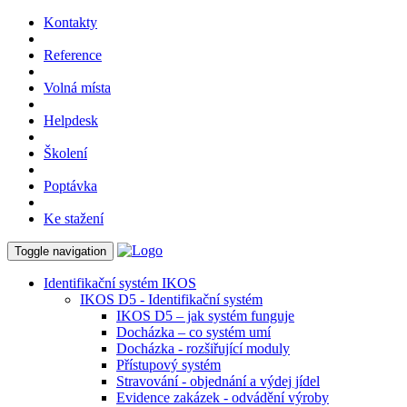
Kontakty
Reference
Volná místa
Helpdesk
Školení
Poptávka
Ke stažení
Toggle navigation
Identifikační systém IKOS
IKOS D5 - Identifikační systém
IKOS D5 – jak systém funguje
Docházka – co systém umí
Docházka - rozšiřující moduly
Přístupový systém
Stravování - objednání a výdej jídel
Evidence zakázek - odvádění výroby