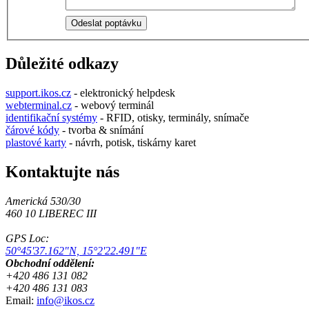
Důležité odkazy
support.ikos.cz
- elektronický helpdesk
webterminal.cz
- webový terminál
identifikační systémy
- RFID, otisky, terminály, snímače
čárové kódy
- tvorba & snímání
plastové karty
- návrh, potisk, tiskárny karet
Kontaktujte nás
Americká 530/30
460 10 LIBEREC III
GPS Loc:
50°45'37.162"N, 15°2'22.491"E
Obchodní oddělení:
+420 486 131 082
+420 486 131 083
Email:
info@ikos.cz