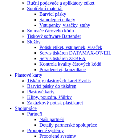
Ruční podavače a aplikátory etiket
Spotřební materiál
Barvicí pásky
Samolepicí etikety
Vstupenky, visačky, stuhy
Snímače čárového kódu
Tiskový software Bartender
Služby
Potisk etiket, vstupenek, visaček
Servis tiskáren DATAMAX-O'NEIL
Servis tiskáren ZEBRA
Kontrola kvality čárových kódů
Poradenství, konzultace
Plastové karty
Tiskárny plastových karet Evolis
Barvicí pásky do tiskáren
Plastové karty
Klipy, pouzdra, šňůrky
Zakázkový potisk plast.karet
Spolupráce
Partneři
Naši partneři
Detaily partnerské spolupráce
Propojené systémy
Propojené systémy