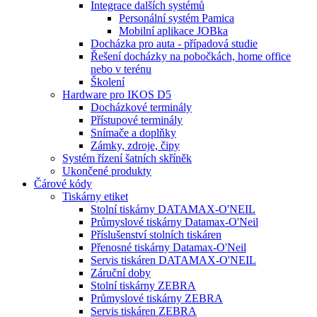
Integrace dalších systémů
Personální systém Pamica
Mobilní aplikace JOBka
Docházka pro auta - případová studie
Řešení docházky na pobočkách, home office
nebo v terénu
Školení
Hardware pro IKOS D5
Docházkové terminály
Přístupové terminály
Snímače a doplňky
Zámky, zdroje, čipy
Systém řízení šatních skříněk
Ukončené produkty
Čárové kódy
Tiskárny etiket
Stolní tiskárny DATAMAX-O'NEIL
Průmyslové tiskárny Datamax-O'Neil
Příslušenství stolních tiskáren
Přenosné tiskárny Datamax-O'Neil
Servis tiskáren DATAMAX-O'NEIL
Záruční doby
Stolní tiskárny ZEBRA
Průmyslové tiskárny ZEBRA
Servis tiskáren ZEBRA