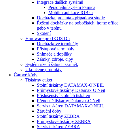
Integrace dalších systémů
Personální systém Pamica
Mobilní aplikace JOBka
Docházka pro auta - případová studie
Řešení docházky na pobočkách, home office
nebo v terénu
Školení
Hardware pro IKOS D5
Docházkové terminály
Přístupové terminály
Snímače a doplňky
Zámky, zdroje, čipy
Systém řízení šatních skříněk
Ukončené produkty
Čárové kódy
Tiskárny etiket
Stolní tiskárny DATAMAX-O'NEIL
Průmyslové tiskárny Datamax-O'Neil
Příslušenství stolních tiskáren
Přenosné tiskárny Datamax-O'Neil
Servis tiskáren DATAMAX-O'NEIL
Záruční doby
Stolní tiskárny ZEBRA
Průmyslové tiskárny ZEBRA
Servis tiskáren ZEBRA