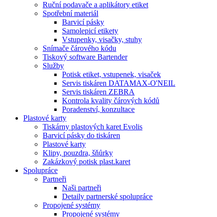
Ruční podavače a aplikátory etiket
Spotřební materiál
Barvicí pásky
Samolepicí etikety
Vstupenky, visačky, stuhy
Snímače čárového kódu
Tiskový software Bartender
Služby
Potisk etiket, vstupenek, visaček
Servis tiskáren DATAMAX-O'NEIL
Servis tiskáren ZEBRA
Kontrola kvality čárových kódů
Poradenství, konzultace
Plastové karty
Tiskárny plastových karet Evolis
Barvicí pásky do tiskáren
Plastové karty
Klipy, pouzdra, šňůrky
Zakázkový potisk plast.karet
Spolupráce
Partneři
Naši partneři
Detaily partnerské spolupráce
Propojené systémy
Propojené systémy