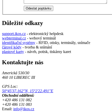
Důležité odkazy
support.ikos.cz
- elektronický helpdesk
webterminal.cz
- webový terminál
identifikační systémy
- RFID, otisky, terminály, snímače
čárové kódy
- tvorba & snímání
plastové karty
- návrh, potisk, tiskárny karet
Kontaktujte nás
Americká 530/30
460 10 LIBEREC III
GPS Loc:
50°45'37.162"N, 15°2'22.491"E
Obchodní oddělení:
+420 486 131 082
+420 486 131 083
Email:
info@ikos.cz