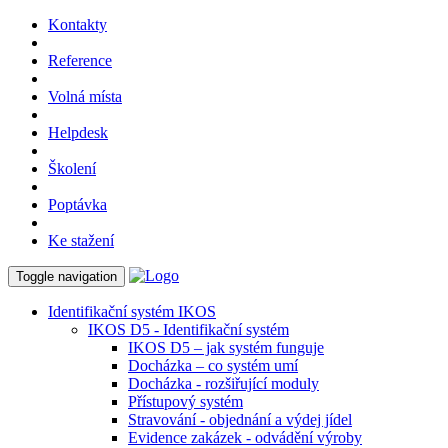
Kontakty
Reference
Volná místa
Helpdesk
Školení
Poptávka
Ke stažení
Toggle navigation
Identifikační systém IKOS
IKOS D5 - Identifikační systém
IKOS D5 – jak systém funguje
Docházka – co systém umí
Docházka - rozšiřující moduly
Přístupový systém
Stravování - objednání a výdej jídel
Evidence zakázek - odvádění výroby