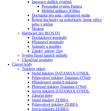
Integrace dalších systémů
Personální systém Pamica
Mobilní aplikace JOBka
Docházka pro auta - případová studie
Řešení docházky na pobočkách, home office
nebo v terénu
Školení
Hardware pro IKOS D5
Docházkové terminály
Přístupové terminály
Snímače a doplňky
Zámky, zdroje, čipy
Systém řízení šatních skříněk
Ukončené produkty
Čárové kódy
Tiskárny etiket
Stolní tiskárny DATAMAX-O'NEIL
Průmyslové tiskárny Datamax-O'Neil
Příslušenství stolních tiskáren
Přenosné tiskárny Datamax-O'Neil
Servis tiskáren DATAMAX-O'NEIL
Záruční doby
Stolní tiskárny ZEBRA
Průmyslové tiskárny ZEBRA
Servis tiskáren ZEBRA