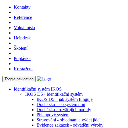
Kontakty
Reference
Volná místa
Helpdesk
Školení
Poptávka
Ke stažení
Toggle navigation
Identifikační systém IKOS
IKOS D5 - Identifikační systém
IKOS D5 – jak systém funguje
Docházka – co systém umí
Docházka - rozšiřující moduly
Přístupový systém
Stravování - objednání a výdej jídel
Evidence zakázek - odvádění výroby