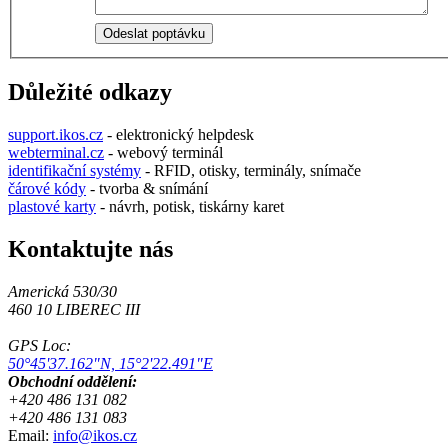
Důležité odkazy
support.ikos.cz
- elektronický helpdesk
webterminal.cz
- webový terminál
identifikační systémy
- RFID, otisky, terminály, snímače
čárové kódy
- tvorba & snímání
plastové karty
- návrh, potisk, tiskárny karet
Kontaktujte nás
Americká 530/30
460 10 LIBEREC III
GPS Loc:
50°45'37.162"N, 15°2'22.491"E
Obchodní oddělení:
+420 486 131 082
+420 486 131 083
Email:
info@ikos.cz