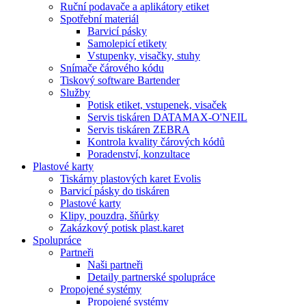
Ruční podavače a aplikátory etiket
Spotřební materiál
Barvicí pásky
Samolepicí etikety
Vstupenky, visačky, stuhy
Snímače čárového kódu
Tiskový software Bartender
Služby
Potisk etiket, vstupenek, visaček
Servis tiskáren DATAMAX-O'NEIL
Servis tiskáren ZEBRA
Kontrola kvality čárových kódů
Poradenství, konzultace
Plastové karty
Tiskárny plastových karet Evolis
Barvicí pásky do tiskáren
Plastové karty
Klipy, pouzdra, šňůrky
Zakázkový potisk plast.karet
Spolupráce
Partneři
Naši partneři
Detaily partnerské spolupráce
Propojené systémy
Propojené systémy