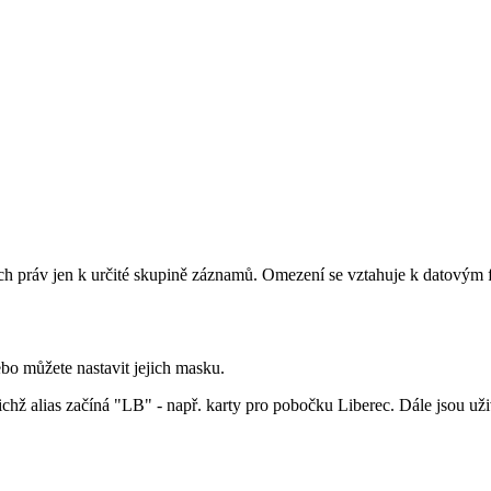
 práv jen k určité skupině záznamů. Omezení se vztahuje k datovým fo
bo můžete nastavit jejich masku.
jichž alias začíná "LB" - např. karty pro pobočku Liberec. Dále jsou uži